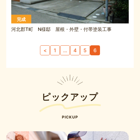
完成
河北郡T町 N様邸 屋根・外壁・付帯塗装工事
投
<
1
…
4
5
6
稿
の
ペ
ー
ジ
送
ピックアップ
り
PICKUP