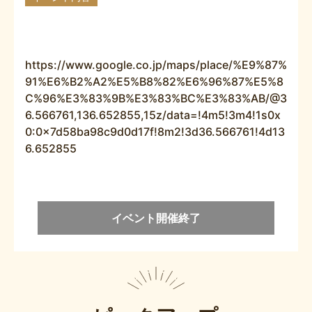
https://www.google.co.jp/maps/place/%E9%87%
91%E6%B2%A2%E5%B8%82%E6%96%87%E5%8
C%96%E3%83%9B%E3%83%BC%E3%83%AB/@3
6.566761,136.652855,15z/data=!4m5!3m4!1s0x
0:0x7d58ba98c9d0d17f!8m2!3d36.566761!4d13
6.652855
イベント開催終了