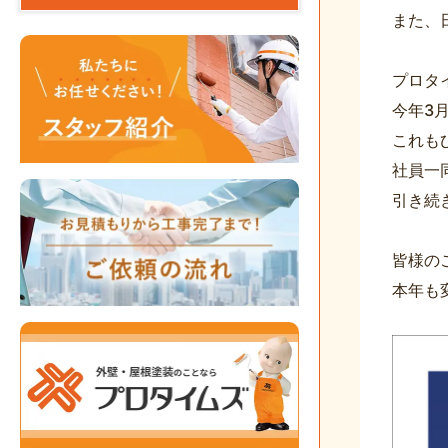
また、
プロタ
今年3
これも
社員一
引き続
皆様の
本年も