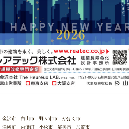
 金沢市 白山市 野々市市 かほく市
 津幡町 内灘町 小松市 能美市 加賀市