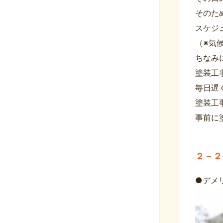
そのた
スケジ
（※気
ちなみ
塗装工
毎日遅
塗装工
事前に
２－２
●デメ