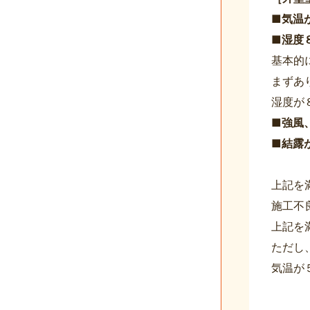
■気温
■湿度
基本的
まずあ
湿度が
■強風
■結露
上記を
施工不
上記を
ただし
気温が