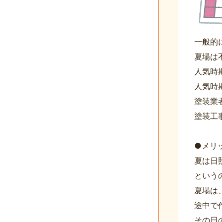
一般的
夏場は
人気時
人気時
塗装業
塗装工
●メリ
夏は日
という
夏場は
途中で
その日