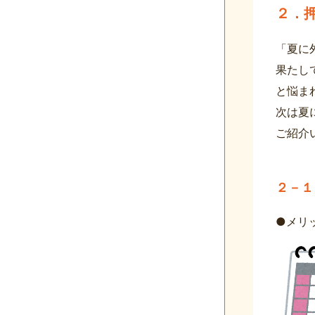
２．
「夏に
果たし
と悩ま
次は夏
ご紹介
２－１
●メリ