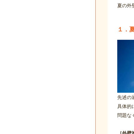
夏の外
１．
先述の
具体的
問題な
［外壁