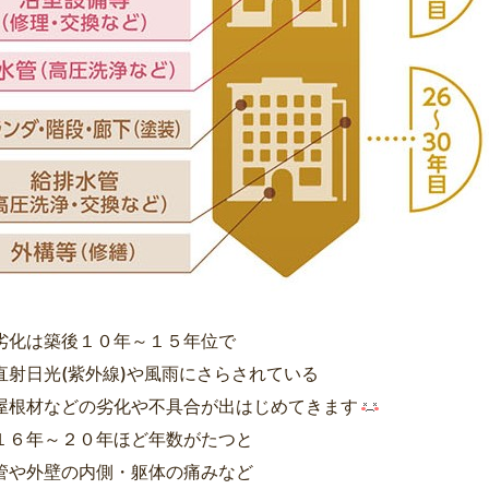
劣化は築後１０年～１５年位で
直射日光(紫外線)や風雨にさらされている
屋根材などの劣化や不具合が出はじめてきます
１６年～２０年ほど年数がたつと
管や外壁の内側・躯体の痛みなど