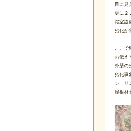
目に見
更に２
浴室設
劣化が
ここで
お伝え
外壁の
劣化事
シーリ
屋根材