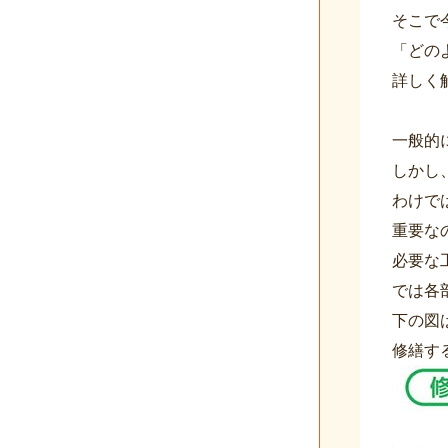
そこで
「どの
詳しく
一般的
しかし
わけで
重要な
必要な
では各
下の図は
修繕す