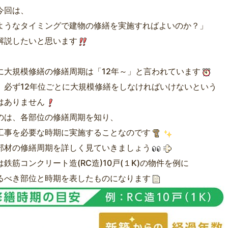
今回は、
ようなタイミングで建物の修繕を実施すればよいのか？」
解説したいと思います
に大規模修繕の修繕周期は「12年～」と言われています
、必ず12年位ごとに大規模修繕をしなければいけないという
はありません
のは、各部位の修繕周期を知り、
工事を必要な時期に実施することなのです
部材の修繕周期を詳しく見ていきましょう
鉄筋コンクリート造(RC造)10戸(１K)の物件を例に
るべき部位と時期を表したものになります