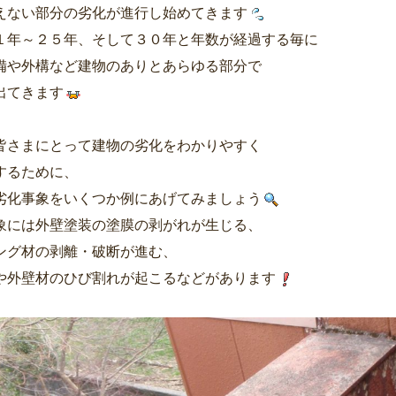
えない部分の劣化が進行し始めてきます
１年～２５年、そして３０年と年数が経過する毎に
備や外構など建物のありとあらゆる部分で
出てきます
皆さまにとって建物の劣化をわかりやすく
するために、
劣化事象をいくつか例にあげてみましょう
象には外壁塗装の塗膜の剥がれが生じる、
ング材の剥離・破断が進む、
や外壁材のひび割れが起こるなどがあります