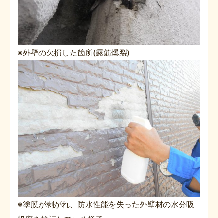
※外壁の欠損した箇所(露筋爆裂)
※塗膜が剥がれ、防水性能を失った外壁材の水分吸