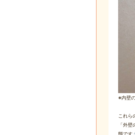
※内壁
これら
「外壁
態です