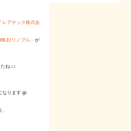
「レアテック株式会
OBLE/リノブル」
が
したね
になります
り、