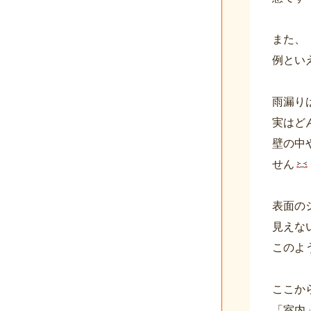
また、
例とい
雨漏り
実はど
壁の中
せん
表面の
見えな
このよ
ここか
「室内