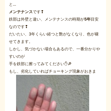
と…
メンテナンス
です❢
鉄部は外壁と違い、メンテナンスの時期が
5年
目安
なのです❢
だいたい、3年くらい経つと艶がなくなり、色が褪
せてきます。
しかし、気づかない場合もあるので、一番分かりや
すいのが
手を鉄部に擦ってみてください✋🔎
もし、劣化していればチョーキング現象がおきま